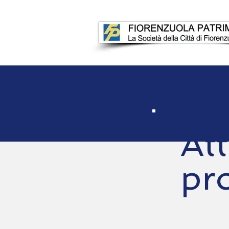
Att
pr