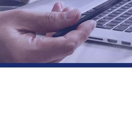
orenzuola
trimonio srl